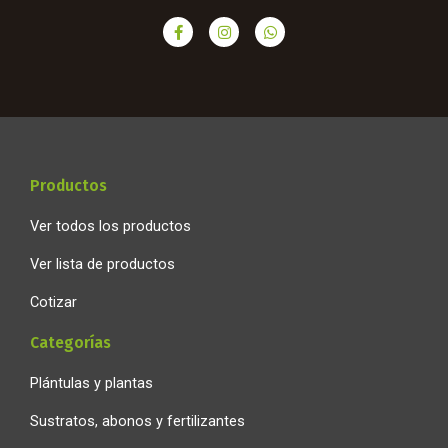
F
I
W
a
n
h
c
s
a
e
t
t
b
a
s
o
g
a
o
r
p
k
a
p
-
m
f
Productos
Ver todos los productos
Ver lista de productos
Cotizar
Categorías
Plántulas y plantas
Sustratos, abonos y fertilizantes