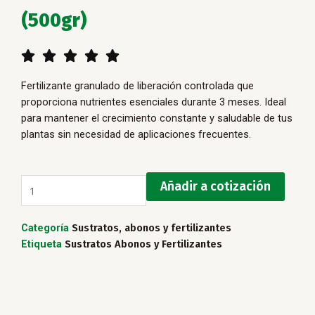
(500gr)
5/5





Fertilizante granulado de liberación controlada que
proporciona nutrientes esenciales durante 3 meses. Ideal
para mantener el crecimiento constante y saludable de tus
plantas sin necesidad de aplicaciones frecuentes.
Abono
Añadir a cotización
lenta
liberación
Categoría
Sustratos, abonos y fertilizantes
3M
Etiqueta
Sustratos Abonos y Fertilizantes
(500gr)
cantidad