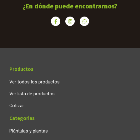
¿En dónde puede encontrarnos?
F
I
W
a
n
h
c
s
a
e
t
t
b
a
s
o
g
a
o
r
p
k
a
p
-
m
f
Productos
Ver todos los productos
Ver lista de productos
Cotizar
Categorías
Plántulas y plantas