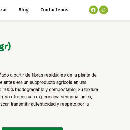
F
I
izar
Blog
Contáctenos
a
n
c
s
e
t
b
a
o
g
o
r
k
a
m
gr)
do a partir de fibras residuales de la planta de
e antes era un subproducto agrícola en una
o 100% biodegradable y compostable. Su textura
rroso ofrecen una experiencia sensorial única,
scan transmitir autenticidad y respeto por la