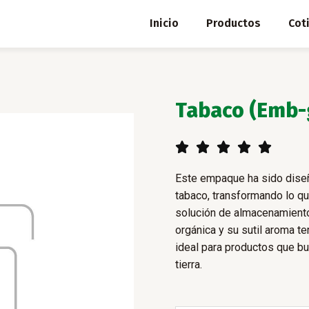
Inicio
Productos
Cot
Tabaco (Emb-
5/5





Este empaque ha sido diseña
tabaco, transformando lo qu
solución de almacenamient
orgánica y su sutil aroma te
ideal para productos que bu
tierra.