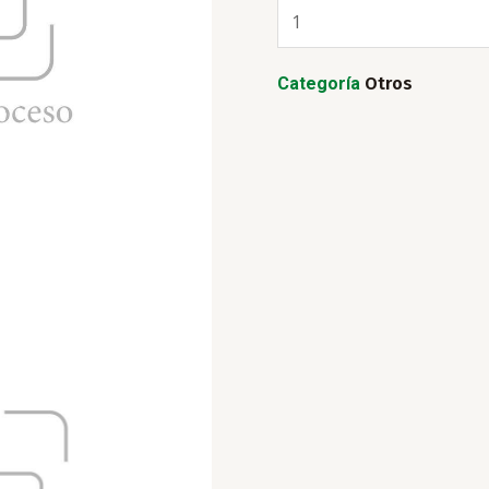
Tabaco
(Emb-
gr)
Categoría
Otros
cantidad