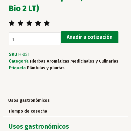
Bio 2 LT)
5/5





Albahaca
Añadir a cotización
Prospera
(Matera
SKU
H-031
Bio
Categoría
Hierbas Aromáticas Medicinales y Culinarias
2
Etiqueta
Plántulas y plantas
LT)
cantidad
Usos gastronómicos
Tiempo de cosecha
Usos gastronómicos