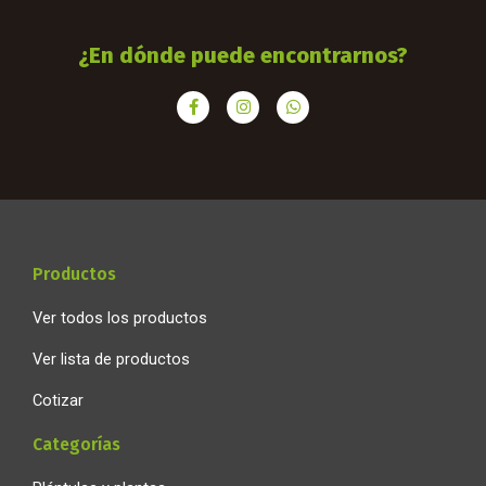
¿En dónde puede encontrarnos?
F
I
W
a
n
h
c
s
a
e
t
t
b
a
s
o
g
a
o
r
p
k
a
p
-
m
f
Productos
Ver todos los productos
Ver lista de productos
Cotizar
Categorías