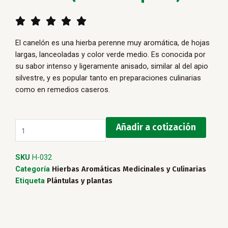
5/5





El canelón es una hierba perenne muy aromática, de hojas
largas, lanceoladas y color verde medio. Es conocida por
su sabor intenso y ligeramente anisado, similar al del apio
silvestre, y es popular tanto en preparaciones culinarias
como en remedios caseros.
Canelón
Añadir a cotización
(Planta
Pequeña)
SKU
H-032
cantidad
Categoría
Hierbas Aromáticas Medicinales y Culinarias
Etiqueta
Plántulas y plantas