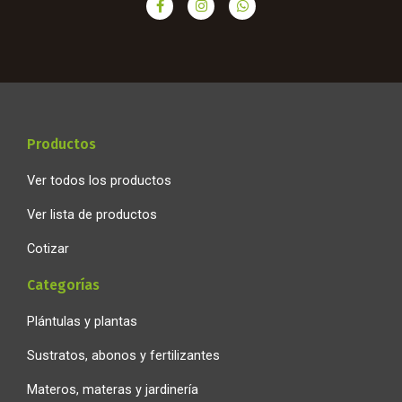
a
n
h
c
s
a
e
t
t
b
a
s
o
g
a
o
r
p
k
a
p
-
m
f
Productos
Ver todos los productos
Ver lista de productos
Cotizar
Categorías
Plántulas y plantas
Sustratos, abonos y fertilizantes
Materos, materas y jardinería