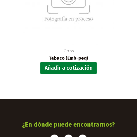
Otros
Tabaco (Emb-peq)
Añadir a cotización
¿En dónde puede encontrarnos?
F
I
W