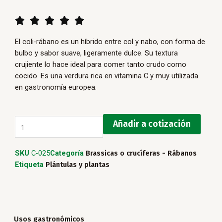
5/5





El coli-rábano es un híbrido entre col y nabo, con forma de
bulbo y sabor suave, ligeramente dulce. Su textura
crujiente lo hace ideal para comer tanto crudo como
cocido. Es una verdura rica en vitamina C y muy utilizada
en gastronomía europea.
Colirrabano
Añadir a cotización
cantidad
SKU
C-025
Categoría
Brassicas o crucíferas - Rábanos
Etiqueta
Plántulas y plantas
Usos gastronómicos