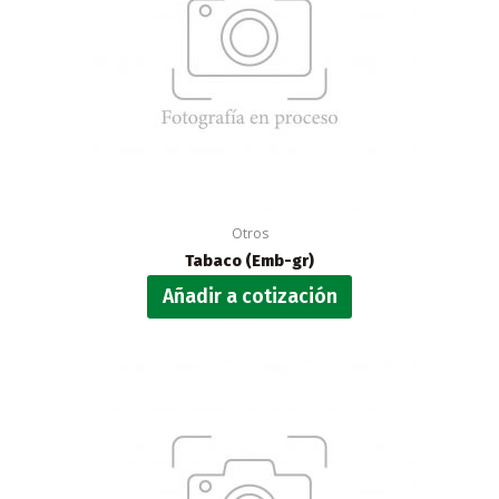
Otros
Tabaco (Emb-gr)
Añadir a cotización