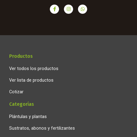
F
I
W
a
n
h
c
s
a
e
t
t
b
a
s
o
g
a
o
r
p
k
a
p
-
m
f
Productos
Ver todos los productos
Ver lista de productos
Cotizar
Categorías
Plántulas y plantas
Sustratos, abonos y fertilizantes