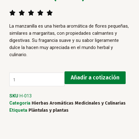
5/5





La manzanilla es una hierba aromática de flores pequeñas,
similares a margaritas, con propiedades calmantes y
digestivas. Su fragancia suave y su sabor ligeramente
dulce la hacen muy apreciada en el mundo herbal y
culinario.
Manzanilla
Añadir a cotización
(Planta)
cantidad
SKU
H-013
Categoría
Hierbas Aromáticas Medicinales y Culinarias
Etiqueta
Plántulas y plantas