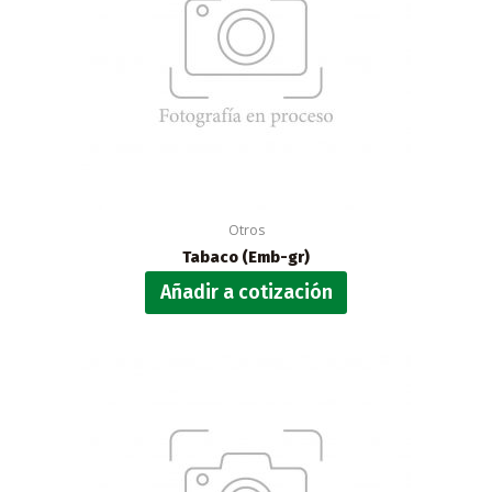
Otros
Tabaco (Emb-gr)
Añadir a cotización