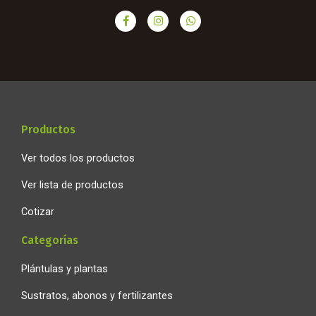
F
I
W
a
n
h
c
s
a
e
t
t
b
a
s
o
g
a
o
r
p
k
a
p
-
m
f
Productos
Ver todos los productos
Ver lista de productos
Cotizar
Categorías
Plántulas y plantas
Sustratos, abonos y fertilizantes