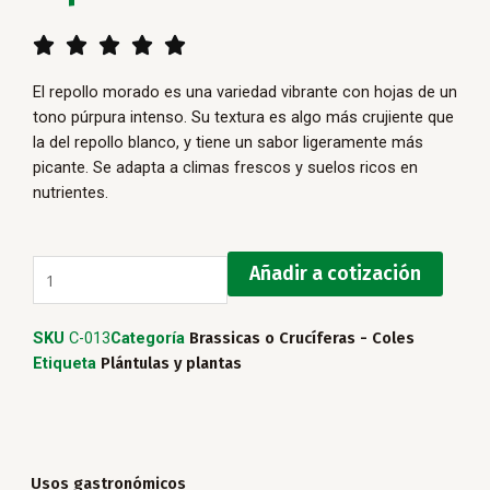
5/5





El repollo morado es una variedad vibrante con hojas de un
tono púrpura intenso. Su textura es algo más crujiente que
la del repollo blanco, y tiene un sabor ligeramente más
picante. Se adapta a climas frescos y suelos ricos en
nutrientes.
Repollo
Añadir a cotización
Morado
cantidad
SKU
C-013
Categoría
Brassicas o Crucíferas - Coles
Etiqueta
Plántulas y plantas
Usos gastronómicos