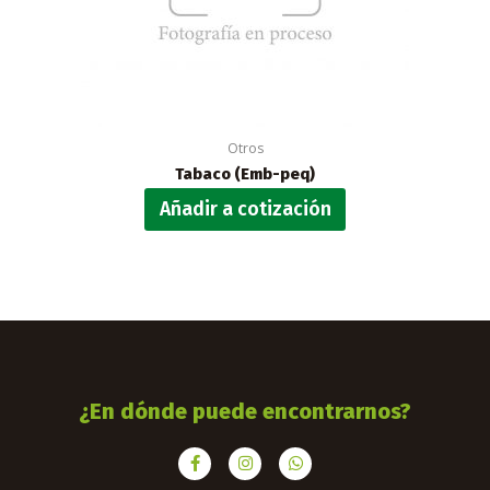
Otros
Tabaco (Emb-peq)
Añadir a cotización
¿En dónde puede encontrarnos?
F
I
W
a
n
h
c
s
a