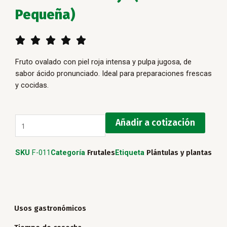
Pequeña)
5/5





Fruto ovalado con piel roja intensa y pulpa jugosa, de
sabor ácido pronunciado. Ideal para preparaciones frescas
y cocidas.
Tomate
Añadir a cotización
árbol
rojo
SKU
F-011
Categoría
Frutales
Etiqueta
Plántulas y plantas
(Planta
Pequeña)
cantidad
Usos gastronómicos