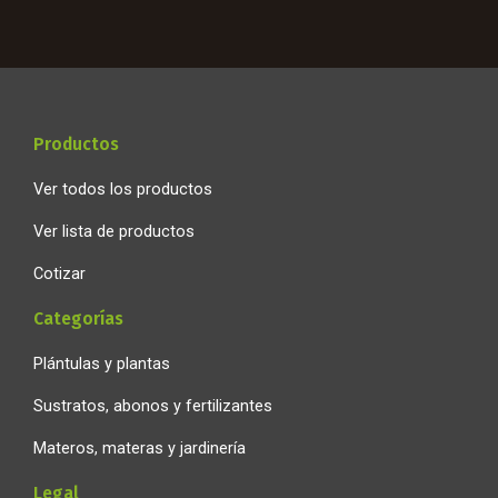
e
t
t
b
a
s
o
g
a
o
r
p
k
a
p
-
m
f
Productos
Ver todos los productos
Ver lista de productos
Cotizar
Categorías
Plántulas y plantas
Sustratos, abonos y fertilizantes
Materos, materas y jardinería
Legal