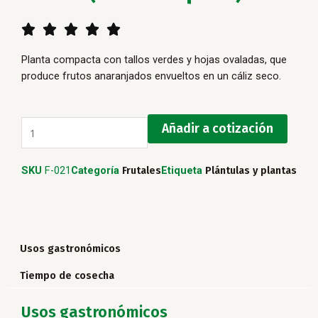
5/5





Planta compacta con tallos verdes y hojas ovaladas, que
produce frutos anaranjados envueltos en un cáliz seco.
Uchuva
Añadir a cotización
(Planta
Pequeña)
SKU
F-021
Categoría
Frutales
Etiqueta
Plántulas y plantas
cantidad
Usos gastronómicos
Tiempo de cosecha
Usos gastronómicos