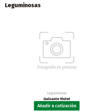
Leguminosas
Leguminosas
Guisante Violet
Añadir a cotización