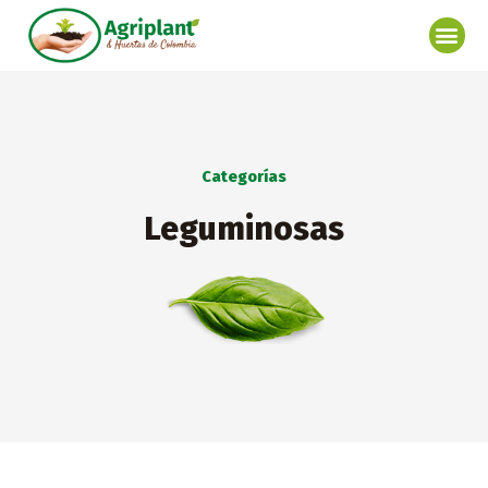
Ir
Me
al
contenido
Categorías
Leguminosas