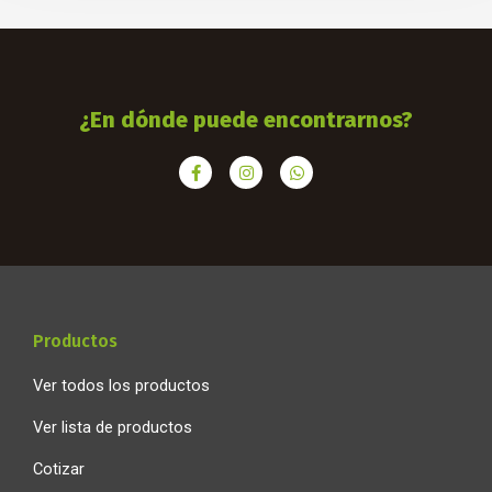
¿En dónde puede encontrarnos?
F
I
W
a
n
h
c
s
a
e
t
t
b
a
s
o
g
a
o
r
p
k
a
p
-
m
f
Productos
Ver todos los productos
Ver lista de productos
Cotizar